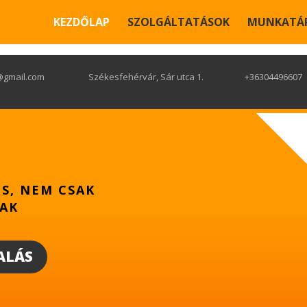
KEZDŐLAP
SZOLGÁLTATÁSOK
MUNKATÁR
gmail.com
Székesfehérvár, Sár utca 1.
+36304496607
S, NEM CSAK
AK
ALÁS