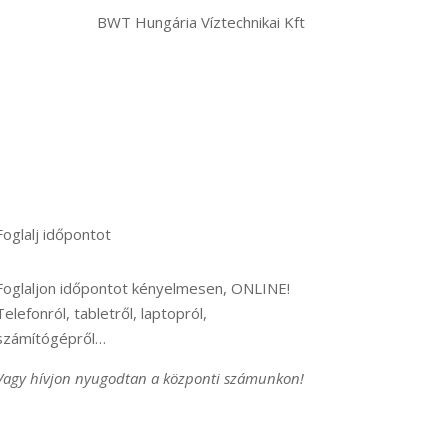
BWT Hungária Víztechnikai Kft
Foglalj időpontot
Foglaljon időpontot kényelmesen, ONLINE!
Telefonról, tabletről, laptopról,
számítógépről…
Vagy hívjon nyugodtan a központi számunkon!