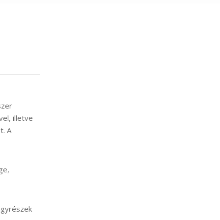
szer
l, illetve
t. A
ge,
lágyrészek