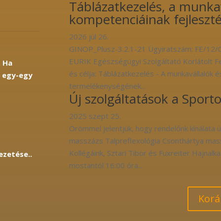
Táblázatkezelés, a munka
kompetenciáinak fejleszté
2026 júl 26.
GINOP_Plusz-3.2.1-21 Ügyiratszám: FE/12
EURIK Egészségügyi Szolgáltató Korlátolt 
. Ha
és célja: Táblázatkezelés - A munkavállalók
l egy-egy
termelékenységének...
Új szolgáltatások a Spor
2025 szept 25.
Örömmel jelentjük, hogy rendelőnk kínálata új
masszázs Talpreflexológia Csonthártya m
Kollégáink, Sztari Tibor és Fuxreiter Hajnalk
ezetése..
mostantól 16:00 óra...
Korá