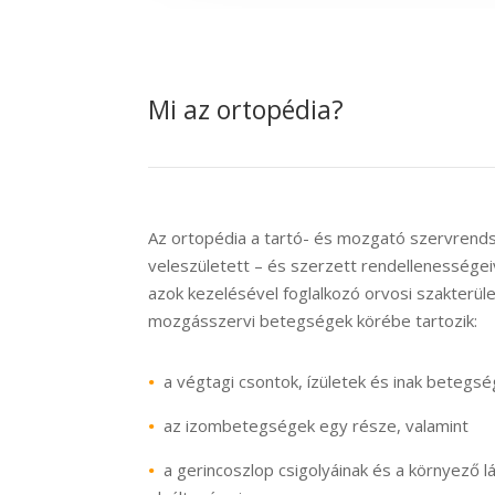
Mi az ortopédia?
Az
ortopédia
a tartó- és mozgató szervrend
veleszületett – és szerzett rendellenességeive
azok kezelésével foglalkozó orvosi szakterüle
mozgásszervi betegségek körébe tartozik:
•
a végtagi csontok, ízületek és inak betegsé
•
az izombetegségek egy része, valamint
•
a gerincoszlop csigolyáinak és a környező 