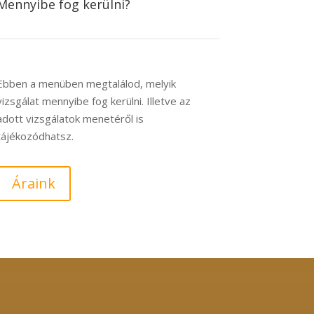
Mennyibe fog kerülni?
Ebben a menüben megtalálod, melyik
vizsgálat mennyibe fog kerülni. Illetve az
adott vizsgálatok menetéről is
tájékozódhatsz.
Áraink