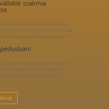
vállalók szakmai
se.
/004454-6/2024 Kedvezményezett neve:
Felelősségű Társaság Képzések elnevezése
 és vállalatok alkalmazkodóképességének és
topédusban!
, speciális masszázsokkal bővült: Cellulit
asszázs Hegmasszázs Nyirokmasszázs
a szeretettel várják a pácienseket, és
bbiak