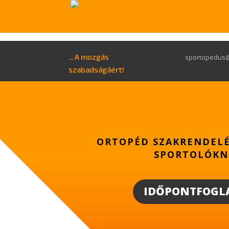
... A mozgás
sportopedus@
szabadságáért!
ORTOPÉD SZAKRENDELÉ
SPORTOLÓKN
IDŐPONTFOGL