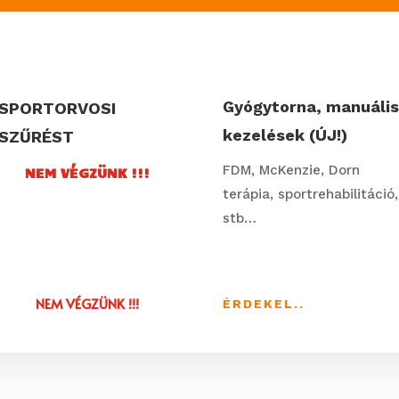
Gyógytorna, manuáli
SPORTORVOSI
kezelések (ÚJ!)
SZŰRÉST
FDM, McKenzie, Dorn
NEM VÉGZÜNK !!!
terápia, sportrehabilitáció,
stb…
NEM VÉGZÜNK !!!
ÉRDEKEL..