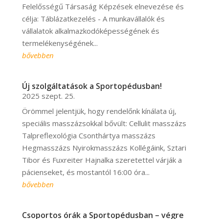
Felelősségű Társaság Képzések elnevezése és
célja: Táblázatkezelés - A munkavállalók és
vállalatok alkalmazkodóképességének és
termelékenységének...
bővebben
Új szolgáltatások a Sportopédusban!
2025 szept. 25.
Örömmel jelentjük, hogy rendelőnk kínálata új,
speciális masszázsokkal bővült: Cellulit masszázs
Talpreflexológia Csonthártya masszázs
Hegmasszázs Nyirokmasszázs Kollégáink, Sztari
Tibor és Fuxreiter Hajnalka szeretettel várják a
pácienseket, és mostantól 16:00 óra...
bővebben
Csoportos órák a Sportopédusban – végre