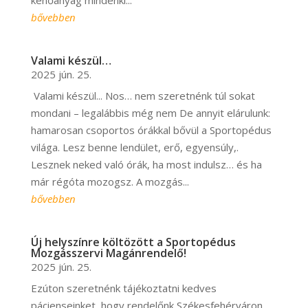
kenőanyag mindenki...
bővebben
Valami készül…
2025 jún. 25.
Valami készül... Nos… nem szeretnénk túl sokat
mondani – legalábbis még nem De annyit elárulunk:
hamarosan csoportos órákkal bővül a Sportopédus
világa. Lesz benne lendület, erő, egyensúly,.
Lesznek neked való órák, ha most indulsz… és ha
már régóta mozogsz. A mozgás...
bővebben
Új helyszínre költözött a Sportopédus
Mozgásszervi Magánrendelő!
2025 jún. 25.
Ezúton szeretnénk tájékoztatni kedves
pácienseinket, hogy rendelőnk Székesfehérváron