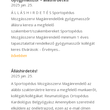
Gyógymasszőr – álláshirdetés!
2025 jan. 25.
Á L L Á S H I R D E T É S Sportopédus
Mozgásszervi Magánrendelőnk gyógymasszőr
állásra keresi a megfelelő
szakembert/szakembereket Sportopédus
Mozgásszervi Magánrendelő minimum 1 éves
tapasztalattal rendelkező gyógymasszőr kollégát
keres Elvárások: - Érvényes...
bővebben
Álláshirdetés!
2025 jan. 25.
A Sportopédus Mozgásszervi Magánrendelő az
alábbi szakterületre keresi a megfelelő munkaerőt,
kollégát/kollégákat: Reumatológus Ortopédus
Kardiológus Belgyógyász Amennyiben szeretnéd
elküldeni az önéletrajzod, ezen az e-mail címen