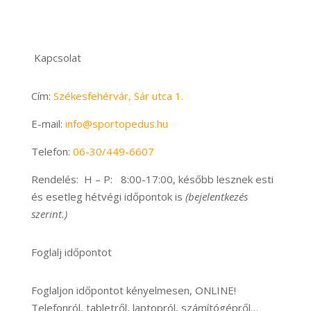
Kapcsolat
Cím:
Székesfehérvár, Sár utca 1.
E-mail:
info@sportopedus.hu
Telefon:
06-
30/449-6607
Rendelés: H – P: 8:00-17:00, később lesznek esti
és esetleg hétvégi időpontok is
(bejelentkezés
szerint.)
Foglalj időpontot
Foglaljon időpontot kényelmesen, ONLINE!
Telefonról, tabletről, laptopról, számítógépről…