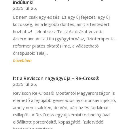
indulunk!
2025 júl. 25.
Ez nem csak egy edzés. Ez egy új fejezet, egy új
közösség, és a legjobb döntés, amit a testedért
hozhatsz! Jelentkezz Te is! Az órákat vezeti:
Ackermann Anita Lilla (gyógytornász, fizioterapeuta,
reformer pilates oktató) Íme, a választható
óratípusok: Talaj...
bővebben
Itt a Reviscon nagyágyúja – Re-Cross®
2025 júl. 25.
Reviscon Re-Cross® Mostantól Magyarországon is
elérhető a legújabb generációs hyaluronsav injekció,
amely nemcsak ken, de véd, párnáz és fájdalmat
csillapít! A Re-Cross egy új kémiai technológiával
előállított porcerősítő, kopásgátló, ízületvédő